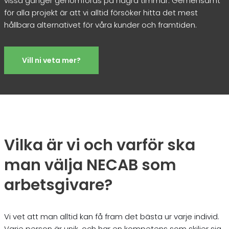
vissa gånger genomföras på några timmar. Gemensamt
för alla projekt är att vi alltid försöker hitta det mest
hållbara alternativet för våra kunder och framtiden.
Vill ni veta mer?
Vilka är vi och varför ska
man välja NECAB som
arbetsgivare?
Vi vet att man alltid kan få fram det bästa ur varje individ.
Varje person är unik, och har en kompetens som skiljer sig