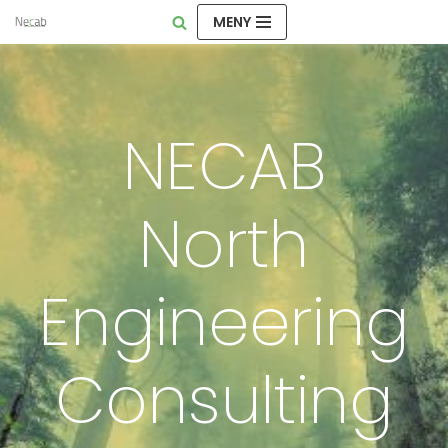
MENY
Hoppa
till
innehåll
NECAB
North
Engineering
Consulting