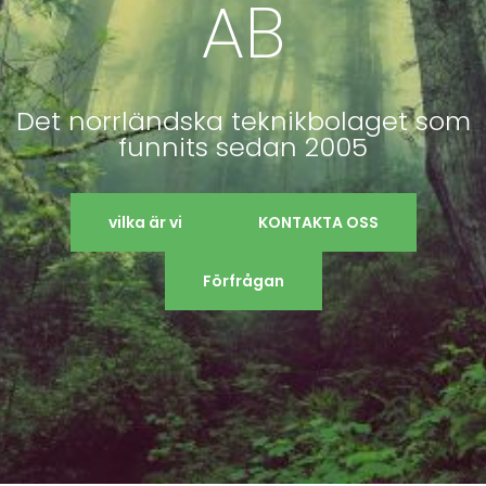
AB
Det norrländska teknikbolaget som
funnits sedan 2005
vilka är vi
KONTAKTA OSS
Förfrågan