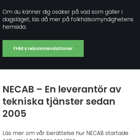
Om du känner dig osäker på vad som gäller i
dagsläget, läs då mer på folkhälsomyndighetens
hemsida.
FHM:s rekommendationer
NECAB – En leverantör av
tekniska tjänster sedan
2005
Läs mer om vår berättelse hur NECAB startade